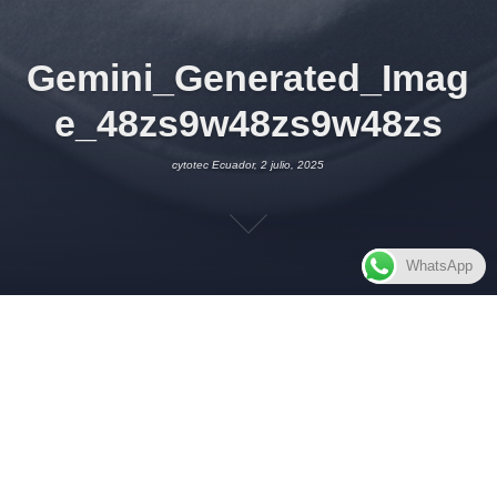
Gemini_Generated_Imag
e_48zs9w48zs9w48zs
cytotec Ecuador, 2 julio, 2025
WhatsApp
2 JULIO, 2025
CYTOTEC ECUADOR