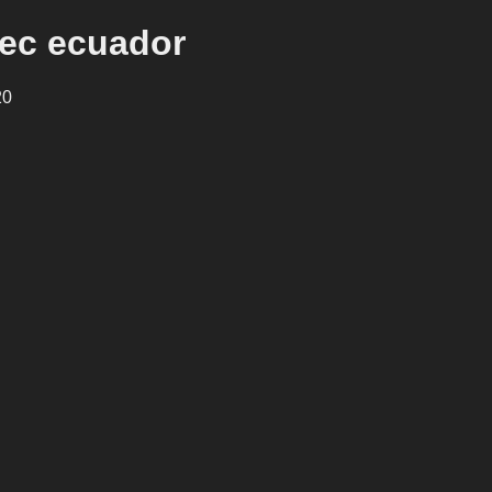
tec ecuador
20