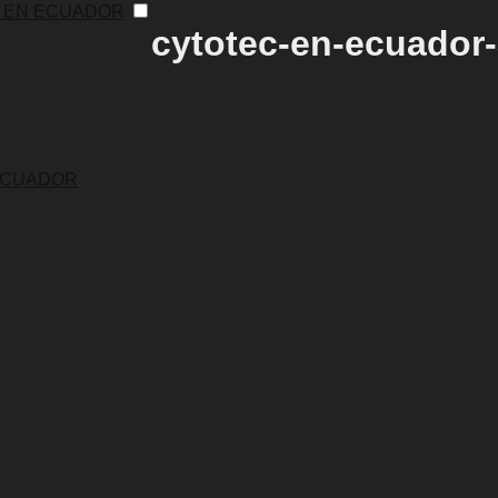
C EN ECUADOR
cytotec-en-ecuador
 ECUADOR